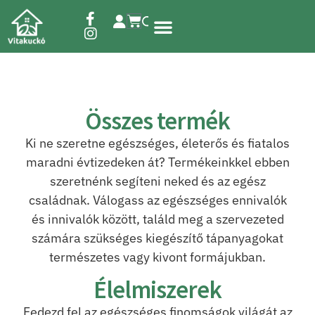
Étrend-kiegészítők
Összes termék
Ki ne szeretne egészséges, életerős és fiatalos
maradni évtizedeken át? Termékeinkkel ebben
szeretnénk segíteni neked és az egész
családnak. Válogass az egészséges ennivalók
és innivalók között, találd meg a szervezeted
számára szükséges kiegészítő tápanyagokat
természetes vagy kivont formájukban.
Élelmiszerek
Fedezd fel az egészséges finomságok világát az