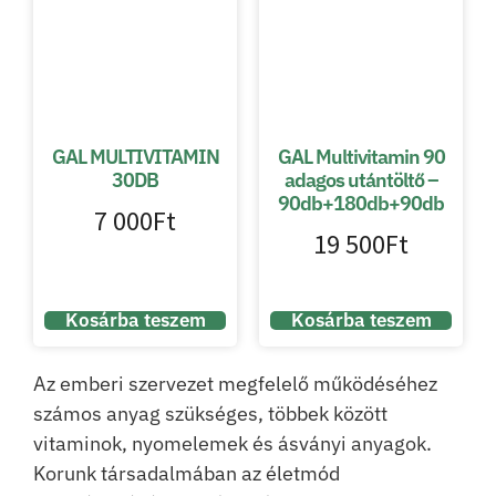
GAL MULTIVITAMIN
GAL Multivitamin 90
30DB
adagos utántöltő –
90db+180db+90db
7 000
Ft
19 500
Ft
Kosárba teszem
Kosárba teszem
Az emberi szervezet megfelelő működéséhez
számos anyag szükséges, többek között
vitaminok, nyomelemek és ásványi anyagok.
Korunk társadalmában az életmód