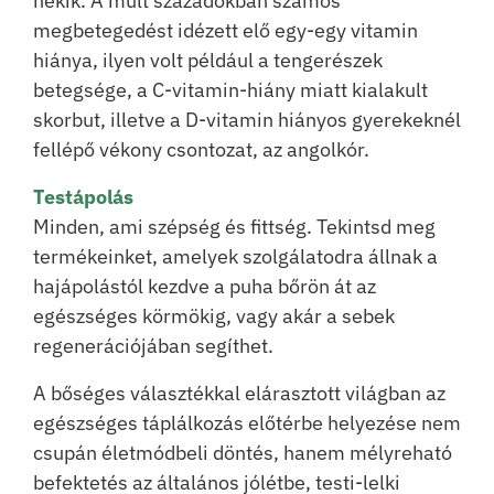
nekik. A múlt századokban számos
megbetegedést idézett elő egy-egy vitamin
hiánya, ilyen volt például a tengerészek
betegsége, a C-vitamin-hiány miatt kialakult
skorbut, illetve a D-vitamin hiányos gyerekeknél
fellépő vékony csontozat, az angolkór.
Testápolás
Minden, ami szépség és fittség. Tekintsd meg
termékeinket, amelyek szolgálatodra állnak a
hajápolástól kezdve a puha bőrön át az
egészséges körmökig, vagy akár a sebek
regenerációjában segíthet.
A bőséges választékkal elárasztott világban az
egészséges táplálkozás előtérbe helyezése nem
csupán életmódbeli döntés, hanem mélyreható
befektetés az általános jólétbe, testi-lelki