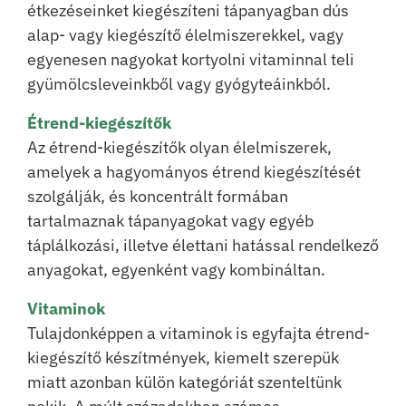
étkezéseinket kiegészíteni tápanyagban dús
alap- vagy kiegészítő élelmiszerekkel, vagy
egyenesen nagyokat kortyolni vitaminnal teli
gyümölcsleveinkből vagy gyógyteáinkból.
Étrend-kiegészítők
Az étrend-kiegészítők olyan élelmiszerek,
amelyek a hagyományos étrend kiegészítését
szolgálják, és koncentrált formában
tartalmaznak tápanyagokat vagy egyéb
táplálkozási, illetve élettani hatással rendelkező
anyagokat, egyenként vagy kombináltan.
Vitaminok
Tulajdonképpen a vitaminok is egyfajta étrend-
kiegészítő készítmények, kiemelt szerepük
miatt azonban külön kategóriát szenteltünk