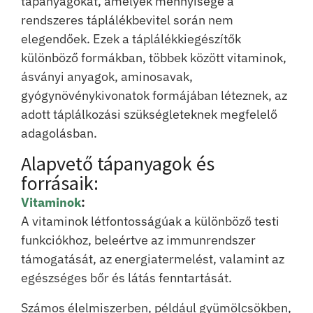
tápanyagokat, amelyek mennyisége a
rendszeres táplálékbevitel során nem
elegendőek. Ezek a táplálékkiegészítők
különböző formákban, többek között vitaminok,
ásványi anyagok, aminosavak,
gyógynövénykivonatok formájában léteznek, az
adott táplálkozási szükségleteknek megfelelő
adagolásban.
Alapvető tápanyagok és
forrásaik:
Vitaminok
:
A vitaminok létfontosságúak a különböző testi
funkciókhoz, beleértve az immunrendszer
támogatását, az energiatermelést, valamint az
egészséges bőr és látás fenntartását.
Számos élelmiszerben, például gyümölcsökben,