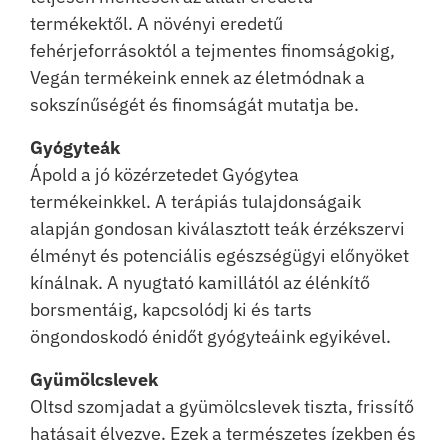
termékektől. A növényi eredetű
fehérjeforrásoktól a tejmentes finomságokig,
Vegán termékeink ennek az életmódnak a
sokszínűségét és finomságát mutatja be.
Gyógyteák
Ápold a jó közérzetedet Gyógytea
termékeinkkel. A terápiás tulajdonságaik
alapján gondosan kiválasztott teák érzékszervi
élményt és potenciális egészségügyi előnyöket
kínálnak. A nyugtató kamillától az élénkítő
borsmentáig, kapcsolódj ki és tarts
öngondoskodó énidőt gyógyteáink egyikével.
Gyümölcslevek
Oltsd szomjadat a gyümölcslevek tiszta, frissítő
hatásait élvezve. Ezek a természetes ízekben és