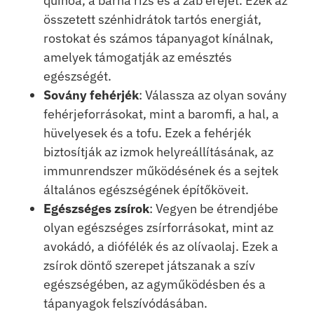
quinoa, a barna rizs és a zab erejét. Ezek az
összetett szénhidrátok tartós energiát,
rostokat és számos tápanyagot kínálnak,
amelyek támogatják az emésztés
egészségét.
Sovány fehérjék
: Válassza az olyan sovány
fehérjeforrásokat, mint a baromfi, a hal, a
hüvelyesek és a tofu. Ezek a fehérjék
biztosítják az izmok helyreállításának, az
immunrendszer működésének és a sejtek
általános egészségének építőköveit.
Egészséges zsírok
: Vegyen be étrendjébe
olyan egészséges zsírforrásokat, mint az
avokádó, a diófélék és az olívaolaj. Ezek a
zsírok döntő szerepet játszanak a szív
egészségében, az agyműködésben és a
tápanyagok felszívódásában.