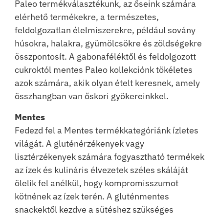
Paleo termékválasztékunk, az őseink számára
elérhető termékekre, a természetes,
feldolgozatlan élelmiszerekre, például sovány
húsokra, halakra, gyümölcsökre és zöldségekre
összpontosít. A gabonaféléktől és feldolgozott
cukroktól mentes Paleo kollekciónk tökéletes
azok számára, akik olyan ételt keresnek, amely
összhangban van őskori gyökereinkkel.
Mentes
Fedezd fel a Mentes termékkategóriánk ízletes
világát. A gluténérzékenyek vagy
lisztérzékenyek számára fogyasztható termékek
az ízek és kulináris élvezetek széles skáláját
ölelik fel anélkül, hogy kompromisszumot
kötnének az ízek terén. A gluténmentes
snackektől kezdve a sütéshez szükséges