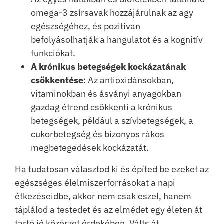
omega-3 zsírsavak hozzájárulnak az agy
egészségéhez, és pozitívan
befolyásolhatják a hangulatot és a kognitív
funkciókat.
A krónikus betegségek kockázatának
csökkentése
: Az antioxidánsokban,
vitaminokban és ásványi anyagokban
gazdag étrend csökkenti a krónikus
betegségek, például a szívbetegségek, a
cukorbetegség és bizonyos rákos
megbetegedések kockázatát.
Ha tudatosan választod ki és építed be ezeket az
egészséges élelmiszerforrásokat a napi
étkezéseidbe, akkor nem csak eszel, hanem
táplálod a testedet és az elmédet egy életen át
tartó jó közérzet érdekében. Válts át