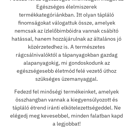
Egészséges élelmiszerek
termékkategóriánkban. Itt olyan tápláló
finomságokat válogattuk össze, amelyek
nemcsak az ízlelőbimbóidra vannak csábító
hatással, hanem hozzájárulnak az általános jó
közérzetedhez is. A természetes
rágcsálnivalóktól a tápanyagokban gazdag
alapanyagokig, mi gondoskodunk az
egészségesebb életmód felé vezető úthoz
szükséges üzemanyaggal.
Fedezd fel minőségi termékeinket, amelyek
összhangban vannak a kiegyensúlyozott és
tápláló étrend iránti elkötelezettségeddel. Ne
elégedj meg kevesebbel, minden falatban kapd
a legjobbat!