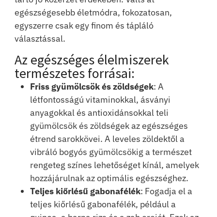
egészségesebb életmódra, fokozatosan,
egyszerre csak egy finom és tápláló
választással.
Az egészséges élelmiszerek
természetes forrásai:
Friss gyümölcsök és zöldségek
: A
létfontosságú vitaminokkal, ásványi
anyagokkal és antioxidánsokkal teli
gyümölcsök és zöldségek az egészséges
étrend sarokkövei. A leveles zöldektől a
vibráló bogyós gyümölcsökig a természet
rengeteg színes lehetőséget kínál, amelyek
hozzájárulnak az optimális egészséghez.
Teljes kiőrlésű gabonafélék
: Fogadja el a
teljes kiőrlésű gabonafélék, például a