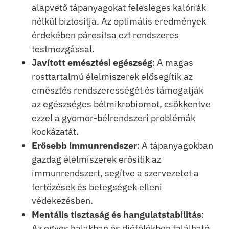
alapvető tápanyagokat felesleges kalóriák
nélkül biztosítja. Az optimális eredmények
érdekében párosítsa ezt rendszeres
testmozgással.
Javított emésztési egészség
: A magas
rosttartalmú élelmiszerek elősegítik az
emésztés rendszerességét és támogatják
az egészséges bélmikrobiomot, csökkentve
ezzel a gyomor-bélrendszeri problémák
kockázatát.
Erősebb immunrendszer
: A tápanyagokban
gazdag élelmiszerek erősítik az
immunrendszert, segítve a szervezetet a
fertőzések és betegségek elleni
védekezésben.
Mentális tisztaság és hangulatstabilitás
:
Az egyes halakban és diófélékben található