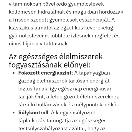
vitaminokban bővelkedő gyümölcslevek
kellemesen hidratálnak és magukban hordozzák
a frissen szedett gyümölcsök esszenciáját. A
klasszikus almától az egzotikus keverékekig,
gyümölcsleveink többféle ízlésnek megfelel és
nincs híján a vitalitásnak.
Az egészséges élelmiszerek
fogyasztásának előnyei:
Fokozott energiaszint
: A tápanyagban
gazdag élelmiszerek tartósan energiát
biztosítanak, így egész nap energikusan
tartják Önt, a feldolgozott élelmiszerekhez
társuló hullámzások és mélypontok nélkül.
Súlykontroll
: A kiegyensúlyozott
táplálkozás támogatja az egészséges
testsúlyszabályozást azáltal, hogy az