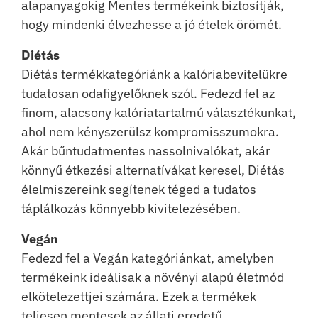
alapanyagokig Mentes termékeink biztosítják,
hogy mindenki élvezhesse a jó ételek örömét.
Diétás
Diétás termékkategóriánk a kalóriabevitelükre
tudatosan odafigyelőknek szól. Fedezd fel az
finom, alacsony kalóriatartalmú választékunkat,
ahol nem kényszerülsz kompromisszumokra.
Akár bűntudatmentes nassolnivalókat, akár
könnyű étkezési alternatívákat keresel, Diétás
élelmiszereink segítenek téged a tudatos
táplálkozás könnyebb kivitelezésében.
Vegán
Fedezd fel a Vegán kategóriánkat, amelyben
termékeink ideálisak a növényi alapú életmód
elkötelezettjei számára. Ezek a termékek
teljesen mentesek az állati eredetű