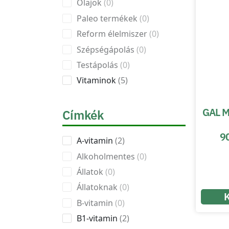
Olajok
0
Paleo termékek
0
Reform élelmiszer
0
Szépségápolás
0
Testápolás
0
Vitaminok
5
GAL M
Címkék
9
A-vitamin
2
Alkoholmentes
0
Állatok
0
Állatoknak
0
B-vitamin
0
B1-vitamin
2