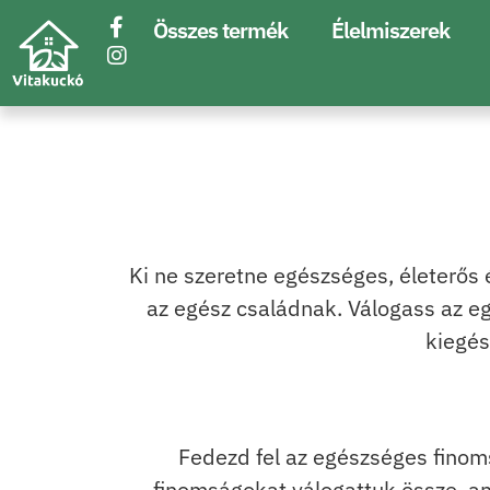
Összes termék
Élelmiszerek
Ki ne szeretne egészséges, életerős
az egész családnak. Válogass az e
kiegés
Fedezd fel az egészséges finom
finomságokat válogattuk össze, a