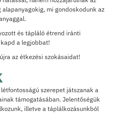
ag alapanyagokig, mi gondoskodunk az
anyaggal.
ott és tápláló étrend iránti
 kapd a legjobbat!
jra az étkezési szokásaidat!
k
létfontosságú szerepet játszanak a
sainak támogatásában. Jelentőségük
lkozunk, illetve a táplálkozásunkból