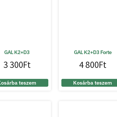
GAL K2+D3
GAL K2+D3 Forte
3 300
Ft
4 800
Ft
Kosárba teszem
Kosárba teszem