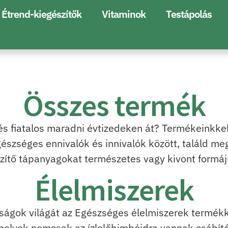
Étrend-kiegészítők
Vitaminok
Testápolás
Összes termék
 és fiatalos maradni évtizedeken át? Termékeinkke
gészséges ennivalók és innivalók között, találd m
zítő tápanyagokat természetes vagy kivont formá
Élelmiszerek
ságok világát az Egészséges élelmiszerek termékka
melyek nemcsak az ízlelőbimbóidra vannak csábító