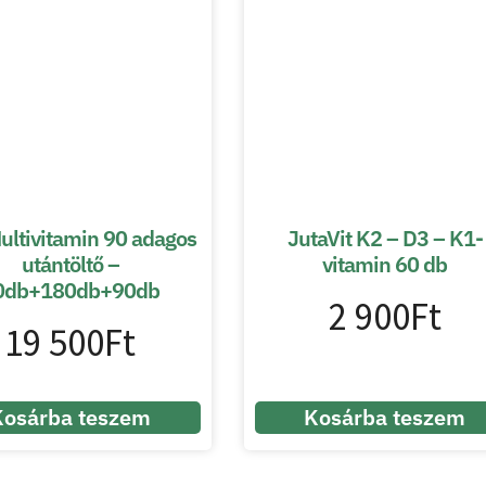
ultivitamin 90 adagos
JutaVit K2 – D3 – K1-
utántöltő –
vitamin 60 db
0db+180db+90db
2 900
Ft
19 500
Ft
Kosárba teszem
Kosárba teszem