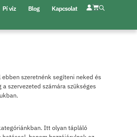
Pí víz
Blog
Kapcsolat
l ebben szeretnénk segíteni neked és
eg a szervezeted számára szükséges
jukban.
tegóriánkban. Itt olyan tápláló
 hatással, hanem hozzájárulnak az