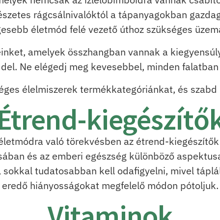
rmészetes rágcsálnivalóktól a tápanyagokban gazd
esebb életmód felé vezető úthoz szükséges üzem
inket, amelyek összhangban vannak a kiegyensúlyoz
del. Ne elégedj meg kevesebbel, minden falatban
ges élelmiszerek termékkategóriánkat, és szabd ú
Étrend-kiegészítő
életmódra való törekvésben az étrend-kiegészítők 
ásában és az emberi egészség különböző aspektu
sokkal tudatosabban kell odafigyelni, mivel táplá
eredő hiányosságokat megfelelő módon pótoljuk.
Vitaminok