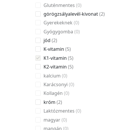
Gluténmentes
0
görögzsályalevél-kivonat
2
Gyerekeknek
0
Gyógygomba
0
jód
2
K-vitamin
5
K1-vitamin
5
K2-vitamin
5
kalcium
0
Karácsonyi
0
Kollagén
0
króm
2
Laktózmentes
0
magyar
0
mangán
0