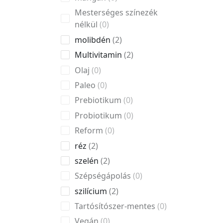
Mesterséges színezék
nélkül
0
molibdén
2
Multivitamin
2
Olaj
0
Paleo
0
Prebiotikum
0
Probiotikum
0
Reform
0
réz
2
szelén
2
Szépségápolás
0
szilícium
2
Tartósítószer-mentes
0
Vegán
0