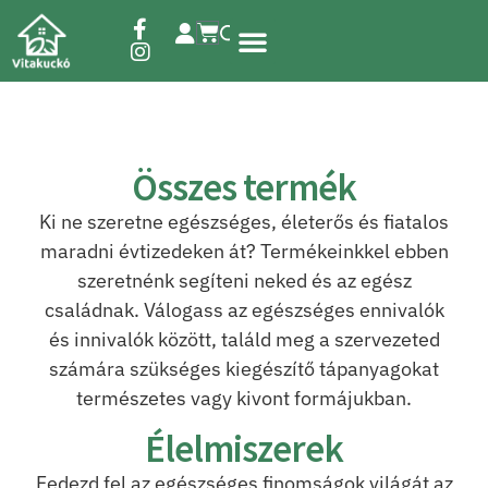
Étrend-kiegészítők
Összes termék
Ki ne szeretne egészséges, életerős és fiatalos
maradni évtizedeken át? Termékeinkkel ebben
szeretnénk segíteni neked és az egész
családnak. Válogass az egészséges ennivalók
és innivalók között, találd meg a szervezeted
számára szükséges kiegészítő tápanyagokat
természetes vagy kivont formájukban.
Élelmiszerek
Fedezd fel az egészséges finomságok világát az