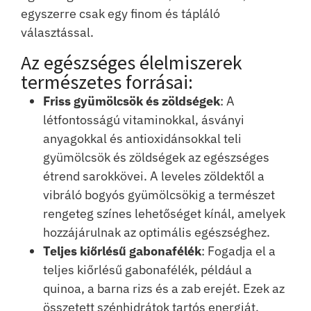
egyszerre csak egy finom és tápláló
választással.
Az egészséges élelmiszerek
természetes forrásai:
Friss gyümölcsök és zöldségek
: A
létfontosságú vitaminokkal, ásványi
anyagokkal és antioxidánsokkal teli
gyümölcsök és zöldségek az egészséges
étrend sarokkövei. A leveles zöldektől a
vibráló bogyós gyümölcsökig a természet
rengeteg színes lehetőséget kínál, amelyek
hozzájárulnak az optimális egészséghez.
Teljes kiőrlésű gabonafélék
: Fogadja el a
teljes kiőrlésű gabonafélék, például a
quinoa, a barna rizs és a zab erejét. Ezek az
összetett szénhidrátok tartós energiát,