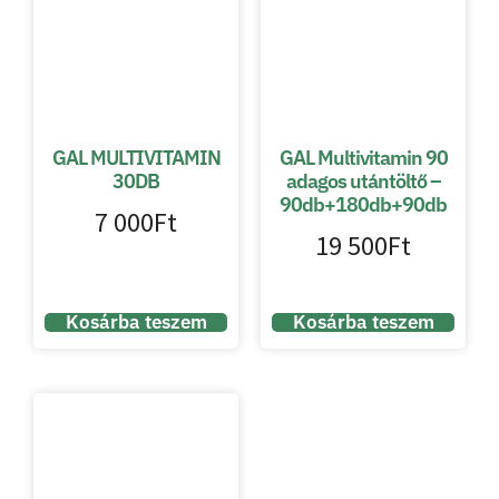
GAL MULTIVITAMIN
GAL Multivitamin 90
30DB
adagos utántöltő –
90db+180db+90db
7 000
Ft
19 500
Ft
Kosárba teszem
Kosárba teszem