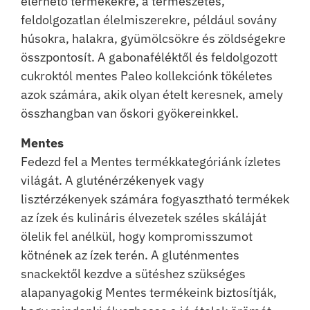
elérhető termékekre, a természetes,
feldolgozatlan élelmiszerekre, például sovány
húsokra, halakra, gyümölcsökre és zöldségekre
összpontosít. A gabonaféléktől és feldolgozott
cukroktól mentes Paleo kollekciónk tökéletes
azok számára, akik olyan ételt keresnek, amely
összhangban van őskori gyökereinkkel.
Mentes
Fedezd fel a Mentes termékkategóriánk ízletes
világát. A gluténérzékenyek vagy
lisztérzékenyek számára fogyasztható termékek
az ízek és kulináris élvezetek széles skáláját
ölelik fel anélkül, hogy kompromisszumot
kötnének az ízek terén. A gluténmentes
snackektől kezdve a sütéshez szükséges
alapanyagokig Mentes termékeink biztosítják,