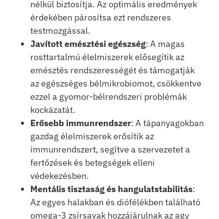
nélkül biztosítja. Az optimális eredmények
érdekében párosítsa ezt rendszeres
testmozgással.
Javított emésztési egészség
: A magas
rosttartalmú élelmiszerek elősegítik az
emésztés rendszerességét és támogatják
az egészséges bélmikrobiomot, csökkentve
ezzel a gyomor-bélrendszeri problémák
kockázatát.
Erősebb immunrendszer
: A tápanyagokban
gazdag élelmiszerek erősítik az
immunrendszert, segítve a szervezetet a
fertőzések és betegségek elleni
védekezésben.
Mentális tisztaság és hangulatstabilitás
:
Az egyes halakban és diófélékben található
omega-3 zsírsavak hozzájárulnak az agy