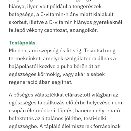
hiánya, ilyen volt például a tengerészek
betegsége, a C-vitamin-hiány miatt kialakult
skorbut, illetve a D-vitamin hiányos gyerekeknél
fellépő vékony csontozat, az angolkór.
Testápolás
Minden, ami szépség és fittség. Tekintsd meg
termékeinket, amelyek szolgálatodra állnak a
hajápolástól kezdve a puha bőrön át az
egészséges körmökig, vagy akár a sebek
regenerációjában segíthet.
A bőséges választékkal elárasztott világban az
egészséges táplálkozás előtérbe helyezése nem
csupán életmódbeli döntés, hanem mélyreható
befektetés az általános jólétbe, testi-lelki
egészségbe. A tápláló élelmiszerek forrásainak