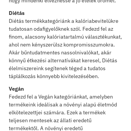
hogy mindenki élvezhesse a jó ételek örömét.
Diétás
Diétás termékkategóriánk a kalóriabevitelükre
tudatosan odafigyelőknek szól. Fedezd fel az
finom, alacsony kalóriatartalmú választékunkat,
ahol nem kényszerülsz kompromisszumokra.
Akár bűntudatmentes nassolnivalókat, akár
könnyű étkezési alternatívákat keresel, Diétás
élelmiszereink segítenek téged a tudatos
táplálkozás könnyebb kivitelezésében.
Vegán
Fedezd fel a Vegán kategóriánkat, amelyben
termékeink ideálisak a növényi alapú életmód
elkötelezettjei számára. Ezek a termékek
teljesen mentesek az állati eredetű
termékektől. A növényi eredetű