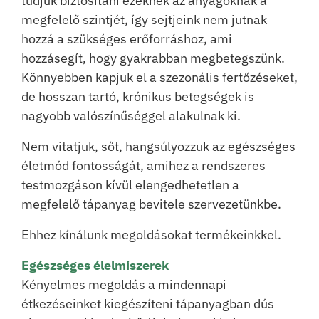
tudjuk biztosítani ezeknek az anyagoknak a
megfelelő szintjét, így sejtjeink nem jutnak
hozzá a szükséges erőforráshoz, ami
hozzásegít, hogy gyakrabban megbetegszünk.
Könnyebben kapjuk el a szezonális fertőzéseket,
de hosszan tartó, krónikus betegségek is
nagyobb valószínűséggel alakulnak ki.
Nem vitatjuk, sőt, hangsúlyozzuk az egészséges
életmód fontosságát, amihez a rendszeres
testmozgáson kívül elengedhetetlen a
megfelelő tápanyag bevitele szervezetünkbe.
Ehhez kínálunk megoldásokat termékeinkkel.
Egészséges élelmiszerek
Kényelmes megoldás a mindennapi
étkezéseinket kiegészíteni tápanyagban dús