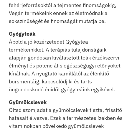
fehérjeforrásoktól a tejmentes finomságokig,
Vegán termékeink ennek az életmódnak a
sokszínűségét és finomságát mutatja be.
Gyógyteák
Ápold a jó közérzetedet Gyógytea
termékeinkkel. A terápiás tulajdonságaik
alapján gondosan kiválasztott teák érzékszervi
élményt és potenciális egészségügyi előnyöket
kínálnak. A nyugtató kamillától az élénkítő
borsmentáig, kapcsolódj ki és tarts
öngondoskodó énidőt gyógyteáink egyikével.
Gyümölcslevek
Oltsd szomjadat a gyümölcslevek tiszta, frissítő
hatásait élvezve. Ezek a természetes ízekben és
vitaminokban bővelkedő gyümölcslevek