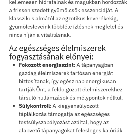
kellemesen hidratálnak és magukban hordozzák
a frissen szedett gyümölcsök esszenciáját. A
klasszikus almától az egzotikus keverékekig,
gyümölcsleveink többféle ízlésnek megfelel és
nincs híján a vitalitásnak.
Az egészséges élelmiszerek
fogyasztásának előnyei:
Fokozott energiaszint
: A tápanyagban
gazdag élelmiszerek tartósan energiát
biztosítanak, így egész nap energikusan
tartják Önt, a feldolgozott élelmiszerekhez
társuló hullámzások és mélypontok nélkül.
Súlykontroll
: A kiegyensúlyozott
táplálkozás támogatja az egészséges
testsúlyszabályozást azáltal, hogy az
alapvető tápanyagokat felesleges kalóriák