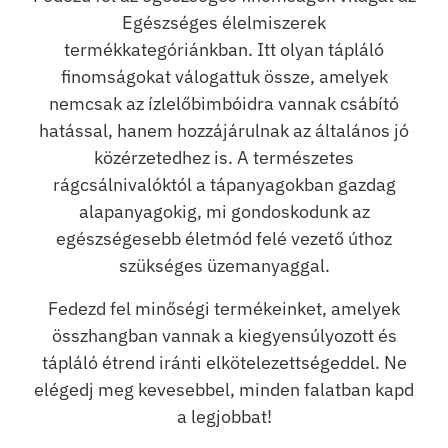
Egészséges élelmiszerek
termékkategóriánkban. Itt olyan tápláló
finomságokat válogattuk össze, amelyek
nemcsak az ízlelőbimbóidra vannak csábító
hatással, hanem hozzájárulnak az általános jó
közérzetedhez is. A természetes
rágcsálnivalóktól a tápanyagokban gazdag
alapanyagokig, mi gondoskodunk az
egészségesebb életmód felé vezető úthoz
szükséges üzemanyaggal.
Fedezd fel minőségi termékeinket, amelyek
összhangban vannak a kiegyensúlyozott és
tápláló étrend iránti elkötelezettségeddel. Ne
elégedj meg kevesebbel, minden falatban kapd
a legjobbat!