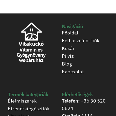
Navigáció
Főoldal
Felhasználói fiók
Kosár
Vitamin és
Gyógynövény
Pí víz
webáruház
Blog
Kapcsolat
Termék kategóriák
Elérhetőségek
Élelmiszerek
Telefon:
+36 30 520
5624
Étrend-kiegészítők
Címünk:
1114