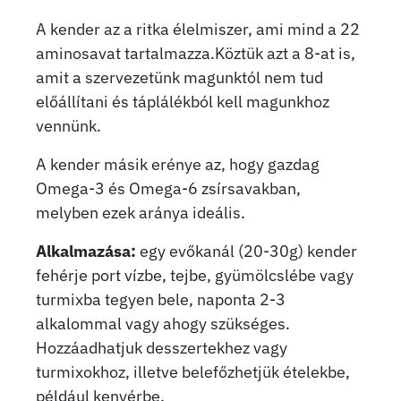
A kender az a ritka élelmiszer, ami mind a 22
aminosavat tartalmazza.Köztük azt a 8-at is,
amit a szervezetünk magunktól nem tud
előállítani és táplálékból kell magunkhoz
vennünk.
A kender másik erénye az, hogy gazdag
Omega-3 és Omega-6 zsírsavakban,
melyben ezek aránya ideális.
Alkalmazása:
egy evőkanál (20-30g) kender
fehérje port vízbe, tejbe, gyümölcslébe vagy
turmixba tegyen bele, naponta 2-3
alkalommal vagy ahogy szükséges.
Hozzáadhatjuk desszertekhez vagy
turmixokhoz, illetve belefőzhetjük ételekbe,
például kenyérbe.