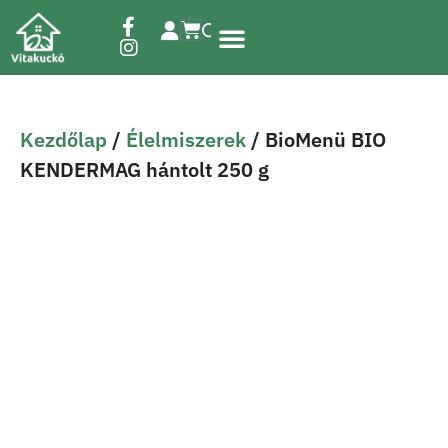
Étrend-kiegészítők
Kezdőlap
/
Élelmiszerek
/ BioMenü BIO
KENDERMAG hántolt 250 g