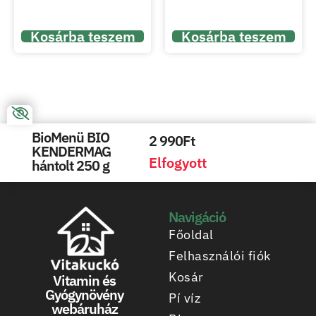
Kosárba teszem
Kosárba teszem
BioMenü BIO
2 990
Ft
KENDERMAG
Elfogyott
hántolt 250 g
Navigáció
Főoldal
Felhasználói fiók
Kosár
Vitamin és
Gyógynövény
Pí víz
webáruház