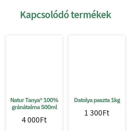
Kapcsolódó termékek
Natur Tanya® 100%
Datolya paszta 1kg
gránátalma 500ml
1 300
Ft
4 000
Ft