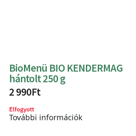
BioMenü BIO KENDERMAG
hántolt 250 g
2 990
Ft
Elfogyott
További információk